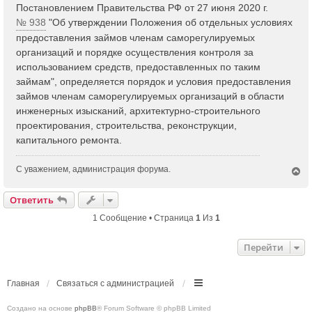
Постановлением Правительства РФ от 27 июня 2020 г.
№ 938
"Об утверждении Положения об отдельных условиях
предоставления займов членам саморегулируемых
организаций и порядке осуществления контроля за
использованием средств, предоставленных по таким
займам", определяется порядок и условия предоставления
займов членам саморегулируемых организаций в области
инженерных изысканий, архитектурно-строительного
проектирования, строительства, реконструкции,
капитального ремонта.
С уважением, администрация форума.
В
е
р
Ответить
н
у
1 Сообщение • Страница
1
Из
1
т
ь
Перейти
с
я
к
н
Главная
Связаться с администрацией
а
ч
Создано на основе
phpBB
® Forum Software © phpBB Limited