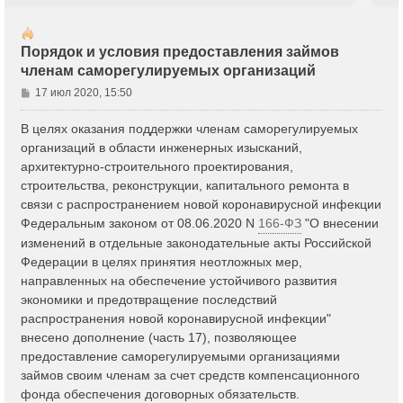
Порядок и условия предоставления займов
членам саморегулируемых организаций
С
17 июл 2020, 15:50
о
о
В целях оказания поддержки членам саморегулируемых
б
организаций в области инженерных изысканий,
щ
архитектурно-строительного проектирования,
е
строительства, реконструкции, капитального ремонта в
н
связи с распространением новой коронавирусной инфекции
и
е
Федеральным законом от 08.06.2020 N
166-ФЗ
"О внесении
изменений в отдельные законодательные акты Российской
Федерации в целях принятия неотложных мер,
направленных на обеспечение устойчивого развития
экономики и предотвращение последствий
распространения новой коронавирусной инфекции"
внесено дополнение (часть 17), позволяющее
предоставление саморегулируемыми организациями
займов своим членам за счет средств компенсационного
фонда обеспечения договорных обязательств.